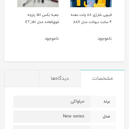
ر
قیچی شارژی 88 ولت دهنه
جعبه بکس 151 پارچه
4 سانت دیوالت مدل 88V
فوق‌العاده مدل ET_151
حالته
ناموجود
ناموجود
نام
مشخصات
دیدگاه‌ها
میلواکی
برند
New series
مدل