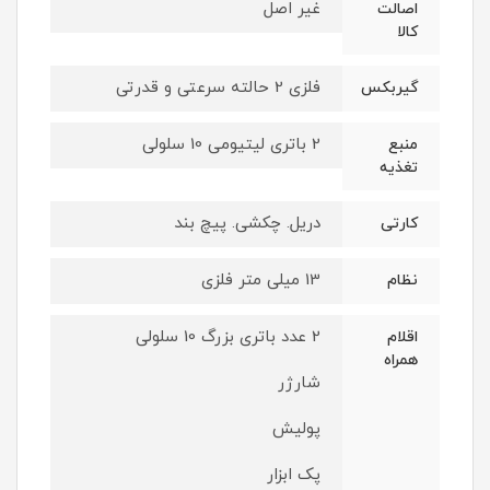
غیر اصل
اصالت
کالا
فلزی 2 حالته سرعتی و قدرتی
گیربکس
2 باتری لیتیومی 10 سلولی
منبع
تغذیه
دریل. چکشی. پیچ بند
کارتی
13 میلی متر فلزی
نظام
2 عدد باتری بزرگ 10 سلولی
اقلام
همراه
شارژر
پولیش
پک ابزار