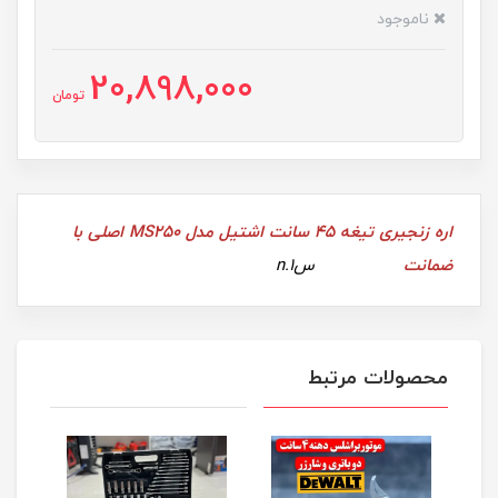
ناموجود
20,898,000
تومان
اره زنجیری تیغه 45 سانت اشتیل مدل MS250 اصلی با
ضمانت
سn.1
محصولات مرتبط