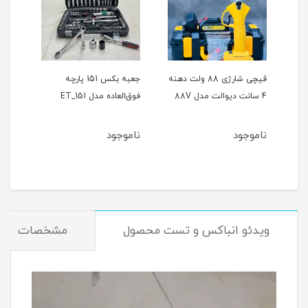
ر
قیچی شارژی 88 ولت دهنه
جعبه بکس 151 پارچه
4 سانت دیوالت مدل 88V
فوق‌العاده مدل ET_151
حالته
ناموجود
ناموجود
نام
ویدئو انباکس و تست محصول
مشخصات