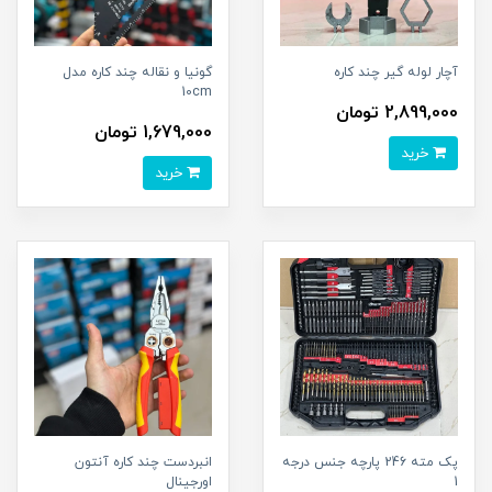
آچار لوله گیر چند کاره
گونیا و نقاله چند کاره مدل
10cm
2,899,000 تومان
1,679,000 تومان
خرید
خرید
پک مته 246 پارچه جنس درجه
انبردست چند کاره آنتون
1
اورجينال