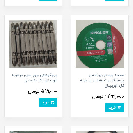
صفحه پرسلان بر،کاشی
پیچگوشتی چهار سوی دوطرفه
بر،سنگ بر،شیشه بر و...همه
اورجينال پک 10 عددی
کاره اورجينال
599,000 تومان
1,499,000 تومان
خرید
خرید