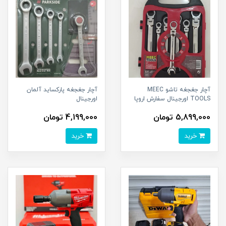
آچار جغجغه تاشو MEEC
آچار جغجغه پارکساید آلمان
TOOLS اورجينال سفارش اروپا
اورجينال
5,899,000 تومان
4,199,000 تومان
خرید
خرید