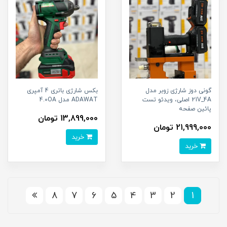
گونی دوز شارژی زوبر مدل
بکس شارژی باتری 4 آمپری
21V_4A اصلی، ویدئو تست
ADAWAT مدل 4.0OA
پائین صفحه
13,899,000 تومان
21,999,000 تومان
خرید
خرید
8
7
6
5
4
3
2
1