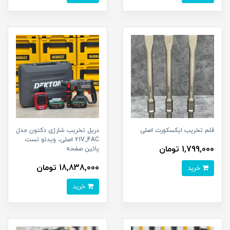
قلم تخریب ایکسکورت اصلی
دریل تخریب شارژی دکتون مدل
21V_4AC اصلی، ویدئو تست
1,799,000 تومان
پائین صفحه
18,838,000 تومان
خرید
خرید