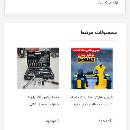
اقدام کنید!
محصولات مرتبط
ر
قیچی شارژی 88 ولت دهنه
جعبه بکس 151 پارچه
4 سانت دیوالت مدل 88V
فوق‌العاده مدل ET_151
حالته
ناموجود
ناموجود
نام