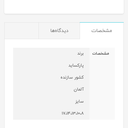
مشخصات
دیدگاه‌ها
برند
مشخصات
پارکساید
کشور سازنده
آلمان
سایز
17،14،13،10،8