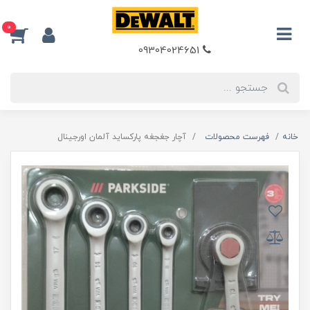
0
09304024651
خانه
فهرست محصولات
آچار جغجغه پارکساید آلمان اورجينال