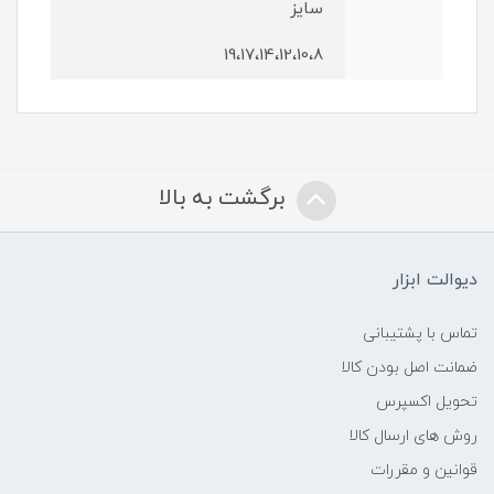
سایز
19،17،14،12،10،8
برگشت به بالا
دیوالت ابزار
تماس با پشتیبانی
ضمانت اصل بودن کالا
تحویل اکسپرس
روش های ارسال کالا
قوانین و مقررات