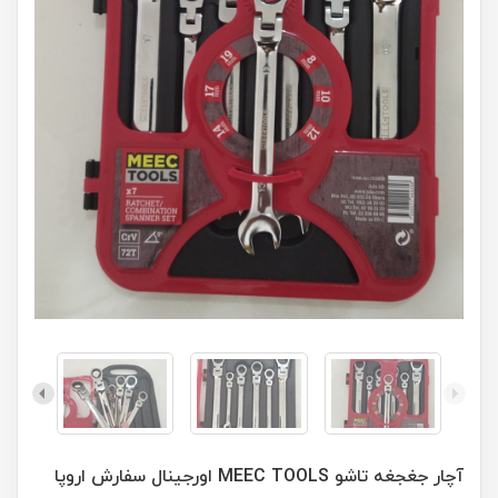
آچار جغجغه تاشو MEEC TOOLS اورجينال سفارش اروپا