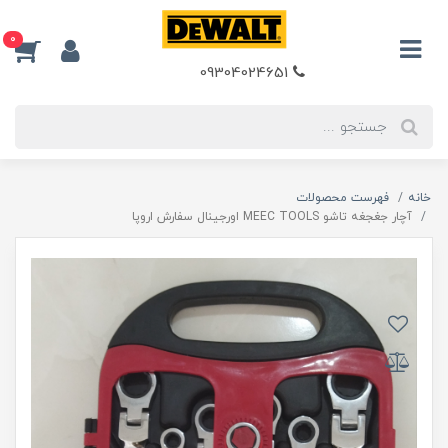
0
09304024651
خانه
فهرست محصولات
آچار جغجغه تاشو MEEC TOOLS اورجينال سفارش اروپا