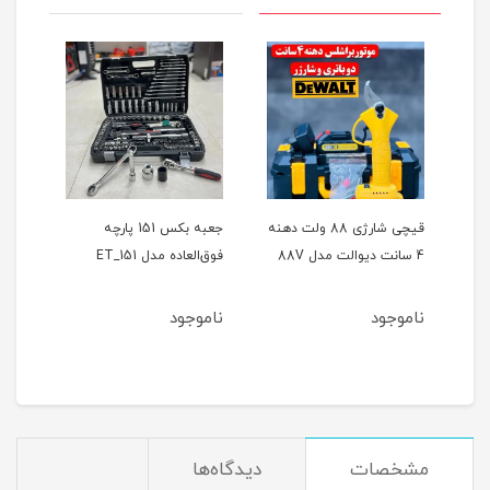
ر
قیچی شارژی 88 ولت دهنه
جعبه بکس 151 پارچه
4 سانت دیوالت مدل 88V
فوق‌العاده مدل ET_151
حالته
ناموجود
ناموجود
نام
مشخصات
دیدگاه‌ها