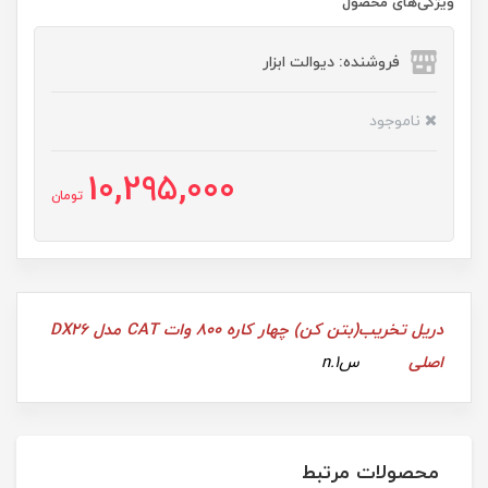
ویژگی‌های محصول
فروشنده: دیوالت ابزار
ناموجود
10,295,000
تومان
دریل تخریب(بتن کن) چهار کاره 800 وات CAT مدل DX26
اصلی
سn.1
محصولات مرتبط