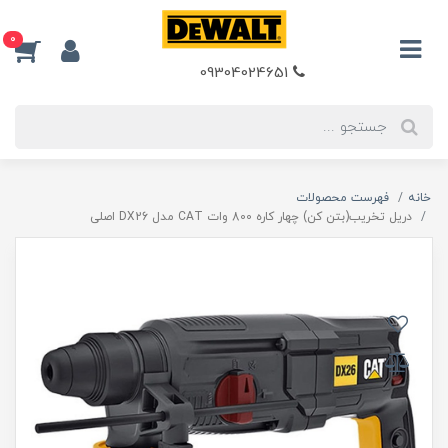
0
09304024651
خانه
فهرست محصولات
دریل تخریب(بتن کن) چهار کاره 800 وات CAT مدل DX26 اصلی