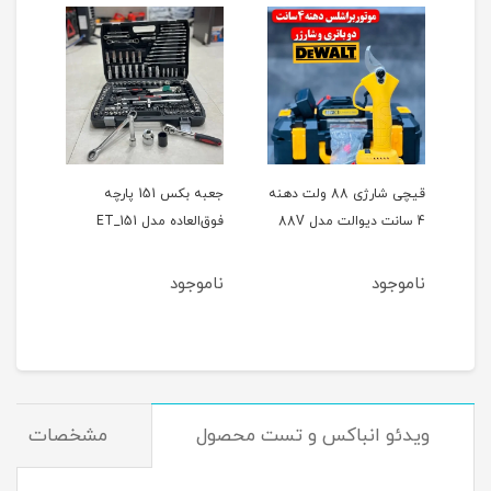
ر
قیچی شارژی 88 ولت دهنه
جعبه بکس 151 پارچه
4 سانت دیوالت مدل 88V
فوق‌العاده مدل ET_151
حالته
ناموجود
ناموجود
نام
ویدئو انباکس و تست محصول
مشخصات