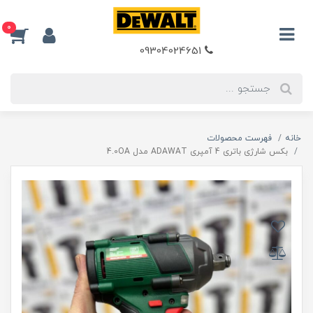
0
09304024651
خانه
فهرست محصولات
بکس شارژی باتری 4 آمپری ADAWAT مدل 4.0OA