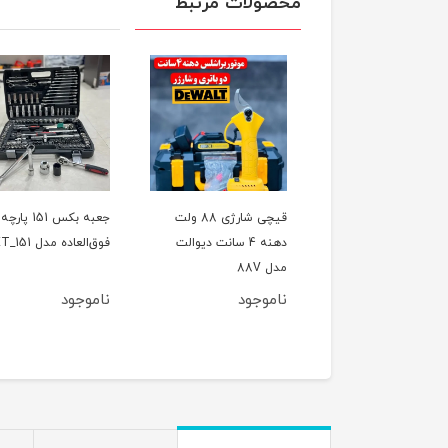
محصولات مرتبط
ل تخریب(بتن کن) چهار
قیچی شارژی 88 ولت
جعبه بکس 151 پارچه
کاره 800 وات CAT مدل
دهنه 4 سانت دیوالت
فوق‌العاده مدل ET_151
اصلی
مدل 88V
وجود
ناموجود
ناموجود