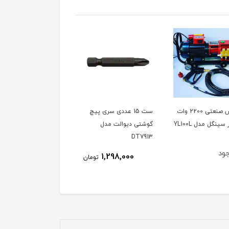
کارواش صنعتی 2200 وات
ست 15 عددی سری پیچ
دفع کننده حیوانات مدل
گوشتی دیوالت مدل
SONIK ساخت ترکیه،
DT7913
ویدئو تست پائین صفحه
ود
ناموجود
1,298,000
تومان