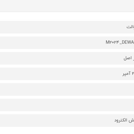
الت
M2024_DEWA
 اصل
پر
 الکترود