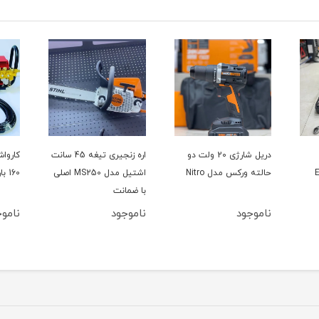
دریل شارژی 20 ولت دو
اره زنجیری تیغه 45 سانت
حالته ورکس مدل Nitro
اشتیل مدل MS250 اصلی
160 بار سینگل مدل YL100L
با ضمانت
ناموجود
ناموجود
ناموج