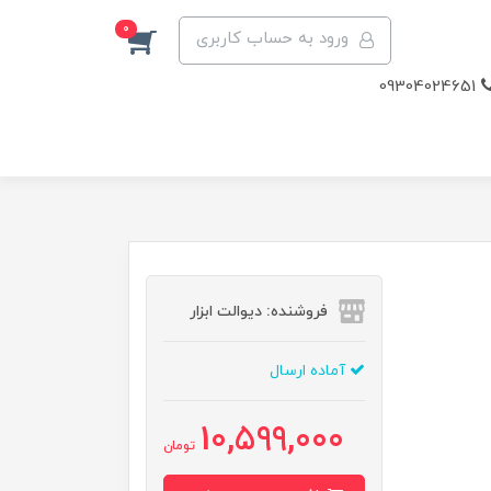
0
ورود به حساب کاربری
09304024651
فروشنده: دیوالت ابزار
آماده ارسال
10,599,000
تومان