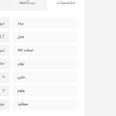
مشخصات
دیدگاه‌ها
دیو
برند
LT
مدل
غیر
اصالت کالا
250 آم
توان
2
خازن
2
ولوم
جوش
عملکرد