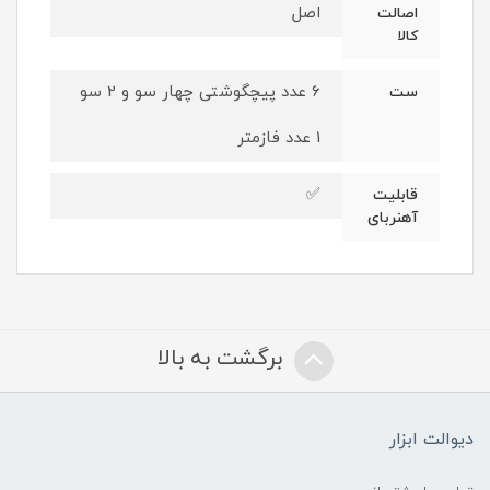
اصل
اصالت
کالا
6 عدد پیچگوشتی چهار سو و 2 سو
ست
1 عدد فازمتر
✅
قابلیت
آهنربای
برگشت به بالا
دیوالت ابزار