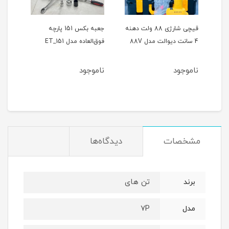
ر
قیچی شارژی 88 ولت دهنه
جعبه بکس 151 پارچه
4 سانت دیوالت مدل 88V
فوق‌العاده مدل ET_151
حالته
ناموجود
ناموجود
نام
مشخصات
دیدگاه‌ها
تن های
برند
7P
مدل