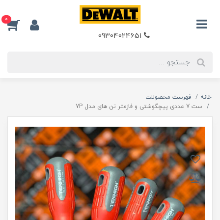
0
09304024651
خانه
فهرست محصولات
ست 7 عددی پیچگوشتی و فازمتر تن های مدل 7P