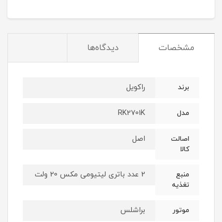
مشخصات
دیدگاه‌ها
راکویل
برند
RK2701K
مدل
اصل
اصالت
کالا
2 عدد باتری لیتیومی مکس 20 ولت
منبع
تغذیه
براشلس
موتور