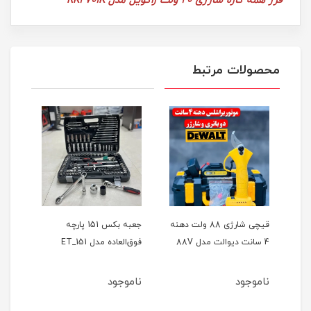
فرز همه کاره شارژی 20 ولت راکویل مدل RK2701K
محصولات مرتبط
ر
قیچی شارژی 88 ولت دهنه
جعبه بکس 151 پارچه
4 سانت دیوالت مدل 88V
فوق‌العاده مدل ET_151
حالته
ناموجود
ناموجود
نام