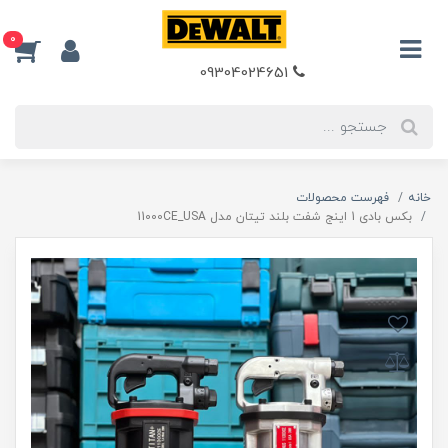
0
09304024651
خانه
فهرست محصولات
بکس بادی 1 اینج شفت بلند تیتان مدل 11000CE_USA