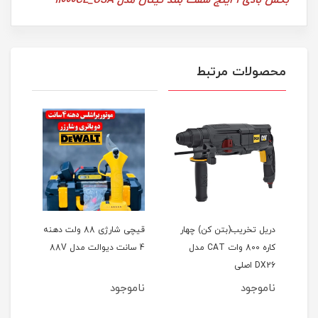
بکس بادی 1 اینج شفت بلند تیتان مدل 11000CE_USA
محصولات مرتبط
یت
دریل تخریب(بتن کن) چهار
قیچی شارژی 88 ولت دهنه
کاره 800 وات CAT مدل
4 سانت دیوالت مدل 88V
فوق‌ال
DX26 اصلی
ناموجود
ناموجود
نام
مان