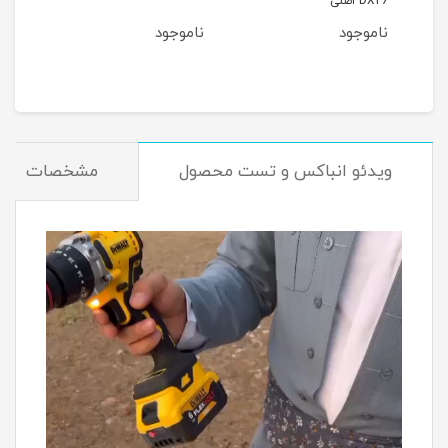
DX26 اصلی
ناموجود
ناموجود
نام
مان
ویدئو انباکس و تست محصول
مشخصات