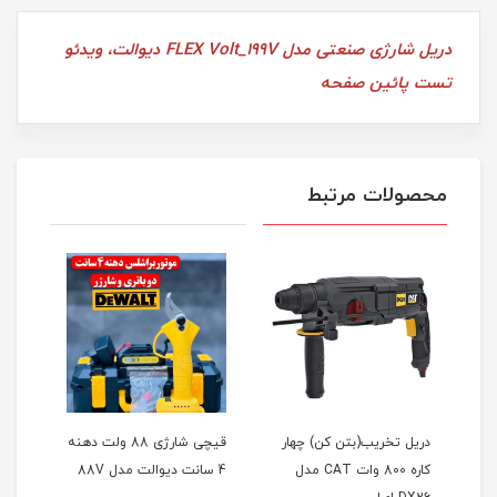
دریل شارژی صنعتی مدل FLEX Volt_199V دیوالت، ویدئو
تست پائین صفحه
محصولات مرتبط
یت
دریل تخریب(بتن کن) چهار
قیچی شارژی 88 ولت دهنه
کاره 800 وات CAT مدل
4 سانت دیوالت مدل 88V
فوق‌ال