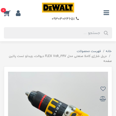
0
09304024651
خانه
فهرست محصولات
دریل شارژی کاملا صنعتی مدل FLEX Volt_199V دیوالت، ویدئو تست پائین
صفحه