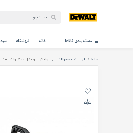
دسته‌بندی کالاها
خانه
فروشگاه
سبدخ
خانه
فهرست محصولات
پولیش اوربیتال 1300 وات استنلی مدل SP_137، ویدئو تست پائین صفحه