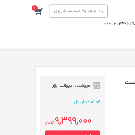
0
ورود به حساب کاربری
09304024651
دل SP_137، ویدئو تست
فروشنده: دیوالت ابزار
آماده ارسال
9,399,000
تومان