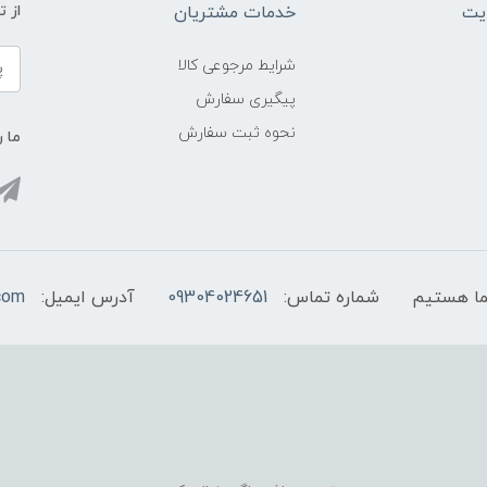
یت
خدمات مشتریان
از 
شرایط مرجوعی کالا
پیگیری سفارش
نحوه ثبت سفارش
ما ر
شماره تماس:
09304024651
آدرس ایمیل:
com