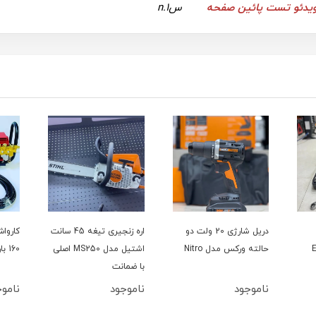
س1.n
دریل شارژی 20 ولت دو
اره زنجیری تیغه 45 سانت
حالته ورکس مدل Nitro
اشتیل مدل MS250 اصلی
160 بار سینگل مدل YL100L
با ضمانت
ناموجود
ناموجود
ناموج