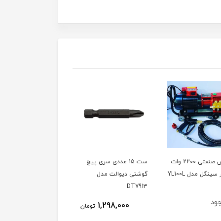
کارواش صنعتی 2200 وات
ست 15 عددی سری پیچ
دفع کننده حیوانات مدل
گوشتی دیوالت مدل
SONIK ساخت ترکیه،
DT7913
ویدئو تست پائین صفحه
ود
ناموجود
1,298,000
تومان