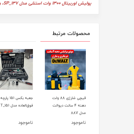
پولیش اوربیتال 1300 وات استنلی مدل SP_137، ویدئو تست پائین صفحه
محصولات مرتبط
ل تخریب(بتن کن) چهار
قیچی شارژی 88 ولت
جعبه بکس 151 پارچه
کاره 800 وات CAT مدل
دهنه 4 سانت دیوالت
فوق‌العاده مدل ET_151
اصلی
مدل 88V
وجود
ناموجود
ناموجود