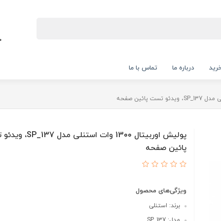
رید
درباره ما
تماس با ما
پولیش اوربیتال 1300 وات استنلی م
پائین صفحه
ویژگی‌های محصول
برند: استنلی
مدل: SP_137