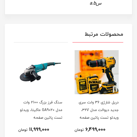
سa.b
محصولات مرتبط
وتون
دریل شارژی 36 ولت سری
سنگ فرز بزرگ 2100 وات
جدید دیوالت مدل ۳۶V،
مدل GA9020 ماکیتا، ویدئو
هیوندا 0
ویدئو تست پائین صفحه
تست پائین صفحه
نام
11,999,000
6,499,000
تومان
تومان