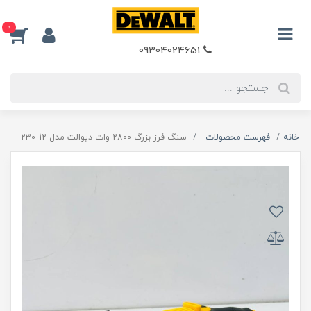
0
09304024651
خانه
فهرست محصولات
سنگ فرز بزرگ 2800 وات دیوالت مدل 12_230