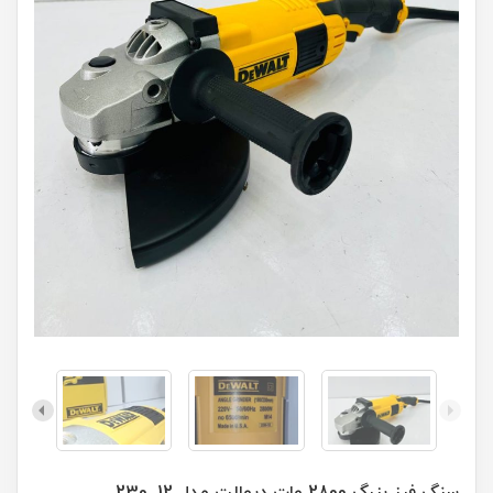
سنگ فرز بزرگ 2800 وات دیوالت مدل 12_230