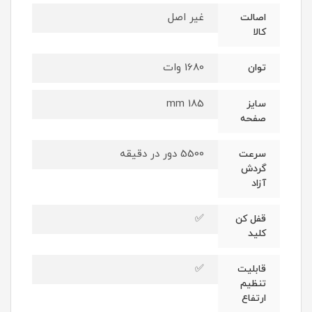
غیر اصل
اصالت
کالا
1680 وات
توان
185 mm
سایز
صفحه
5500 دور در دقیقه
سرعت
گردش
آزاد
✅
قفل کن
کلید
✅
قابلیت
تنظیم
ارتفاع