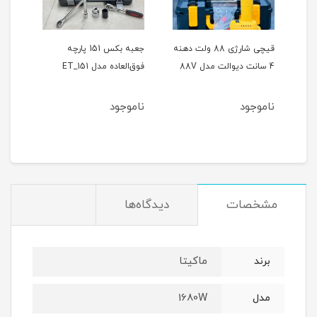
ر
قیچی شارژی 88 ولت دهنه
جعبه بکس 151 پارچه
4 سانت دیوالت مدل 88V
فوق‌العاده مدل ET_151
حالته
ناموجود
ناموجود
نام
مشخصات
دیدگاه‌ها
ماکیتا
برند
1680W
مدل