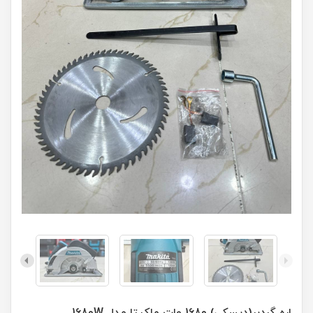
اره گردبر(دیسکی) 1680 وات ماکیتا مدل 1680W