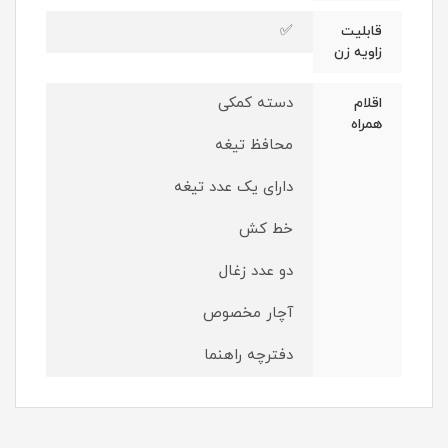
✅
قابلیت
زاویه زن
دسته کمکی
اقلام
همراه
محافظ تیغه
دارای یک عدد تیغه
خط کش
دو عدد زغال
آچار مخصوص
دفترچه راهنما