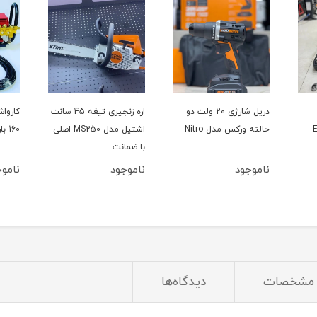
دریل شارژی 20 ولت دو
اره زنجیری تیغه 45 سانت
حالته ورکس مدل Nitro
اشتیل مدل MS250 اصلی
160 بار سینگل مدل YL100L
با ضمانت
ناموجود
ناموجود
ناموج
مشخصات
دیدگاه‌ها