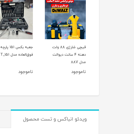
ل تخریب(بتن کن) چهار
قیچی شارژی 88 ولت
جعبه بکس 151 پارچه
کاره 800 وات CAT مدل
دهنه 4 سانت دیوالت
فوق‌العاده مدل ET_151
اصلی
مدل 88V
وجود
ناموجود
ناموجود
ویدئو انباکس و تست محصول