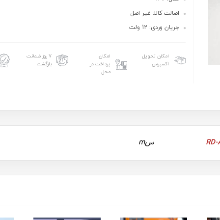
اصالت کالا: غیر اصل
جریان وردی: 12 ولت
امکان تحویل
امکان
۷ روز ضمانت
اکسپرس
پرداخت در
بازگشت
محل
سm