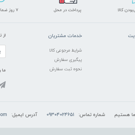
ودن کالا
پرداخت در محل
۷ روز ضمانت بازگشت
یت
خدمات مشتریان
از 
شرایط مرجوعی کالا
پیگیری سفارش
نحوه ثبت سفارش
ما ر
شماره تماس:
09304024651
آدرس ایمیل:
com