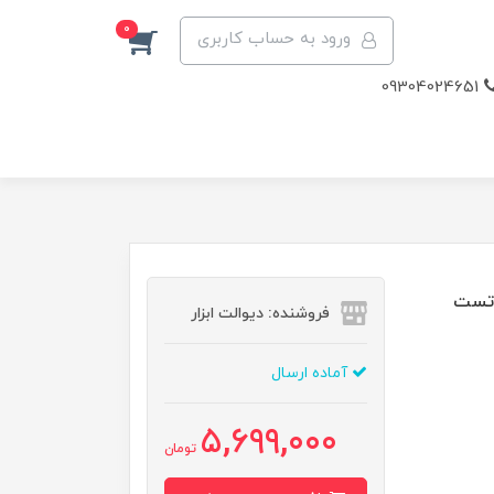
0
ورود به حساب کاربری
09304024651
کیتا مدل 12V، ویدئو تست
فروشنده: دیوالت ابزار
آماده ارسال
5,699,000
تومان