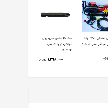
کارواش صنعتی 2200 وات
ست 15 عددی سری پیچ
دفع کننده حیوانات مدل
گوشتی دیوالت مدل
SONIK ساخت ترکیه،
DT7913
ویدئو تست پائین صفحه
ود
ناموجود
1,298,000
تومان