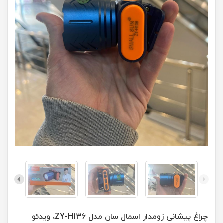
چراغ پیشانی زومدار اسمال سان مدل ZY-H136، ویدئو