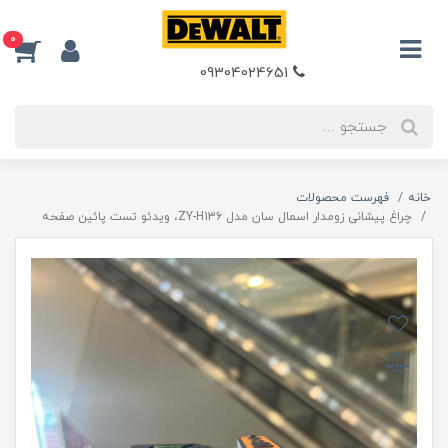
0
09304024651
خانه
فهرست محصولات
چراغ پیشانی زومدار اسمال سان مدل ZY-H136، ویدئو تست پائین صفحه