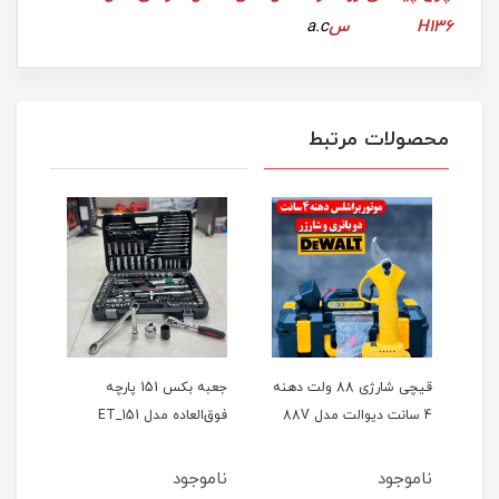
H136 س
a.c
محصولات مرتبط
ر
قیچی شارژی 88 ولت دهنه
جعبه بکس 151 پارچه
4 سانت دیوالت مدل 88V
فوق‌العاده مدل ET_151
حالته
ناموجود
ناموجود
نام