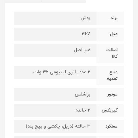
بوش
برند
36V
مدل
غیر اصل
اصالت
کالا
2 عدد باتری لیتیومی 36 ولت
منبع
تغذیه
براشلس
موتور
2 حالته
گیربکس
3 حالته (دریل، چکشی و پیچ بند)
عملکرد