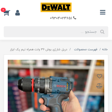
0
09304024651
خانه
فهرست محصولات
دریل شارژی بوش 36 ولت همراه نیم پک ابزار