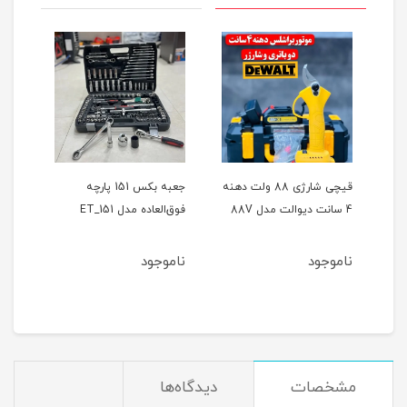
ر
قیچی شارژی 88 ولت دهنه
جعبه بکس 151 پارچه
4 سانت دیوالت مدل 88V
فوق‌العاده مدل ET_151
حالته
ناموجود
ناموجود
نام
مشخصات
دیدگاه‌ها