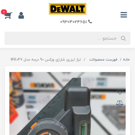
0
09304024651
خانه
فهرست محصولات
تراز لیزری شارژی ورکس 90 درجه مدل WX047