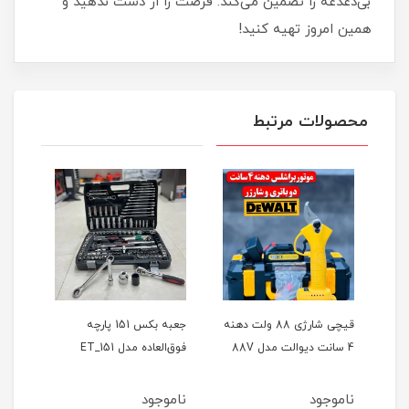
بی‌دغدغه را تضمین می‌کند. فرصت را از دست ندهید و
همین امروز تهیه کنید!
محصولات مرتبط
ر
قیچی شارژی 88 ولت دهنه
جعبه بکس 151 پارچه
4 سانت دیوالت مدل 88V
فوق‌العاده مدل ET_151
حالته
ناموجود
ناموجود
نام