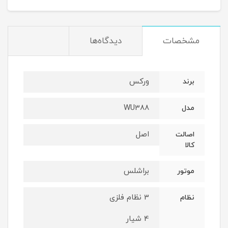
مشخصات
دیدگاه‌ها
ورکس
برند
WU388
مدل
اصل
اصالت
کالا
براشلس
موتور
3 نظام فلزی
نظام
4 شیار