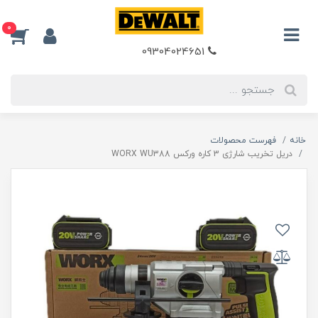
0
09304024651
خانه
فهرست محصولات
دریل تخریب شارژی 3 کاره ورکس WORX WU388