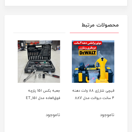
محصولات مرتبط
ر
قیچی شارژی 88 ولت دهنه
جعبه بکس 151 پارچه
4 سانت دیوالت مدل 88V
فوق‌العاده مدل ET_151
حالته
ناموجود
ناموجود
نام