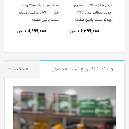
وتون
دریل شارژی 36 ولت سری
سنگ فرز بزرگ 2100 وات
جدید دیوالت مدل ۳۶V،
مدل GA9020 ماکیتا، ویدئو
هیوندا 0
ویدئو تست پائین صفحه
تست پائین صفحه
نام
11,999,000
6,499,000
تومان
تومان
ویدئو انباکس و تست محصول
مشخصات