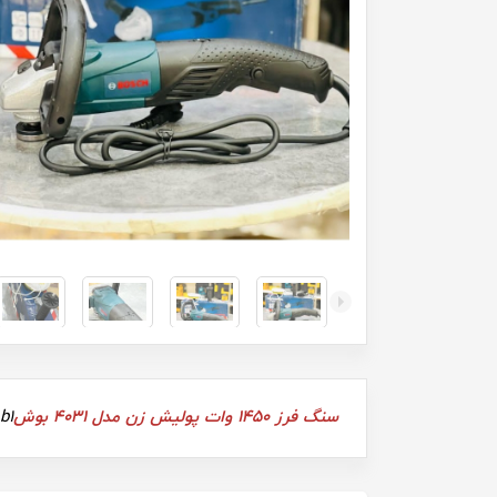
سنگ فرز 1450 وات پولیش زن مدل 4031 بوش
b1