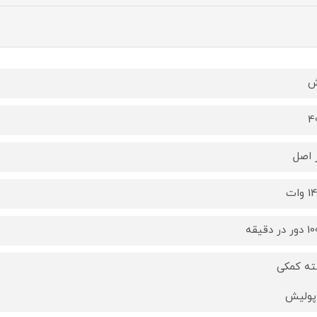
ش
4
 اصل
وات
ر دقیقه
ه کمکی
پولیش