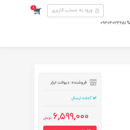
0
ورود به حساب کاربری
09304024651
فروشنده: دیوالت ابزار
آماده ارسال
6,599,000
تومان