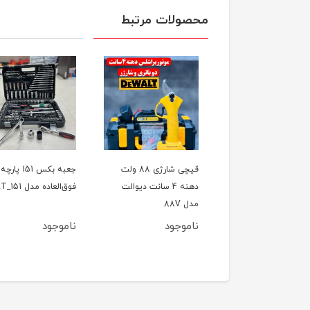
محصولات مرتبط
ل تخریب(بتن کن) چهار
قیچی شارژی 88 ولت
جعبه بکس 151 پارچه
کاره 800 وات CAT مدل
دهنه 4 سانت دیوالت
فوق‌العاده مدل ET_151
اصلی
مدل 88V
وجود
ناموجود
ناموجود