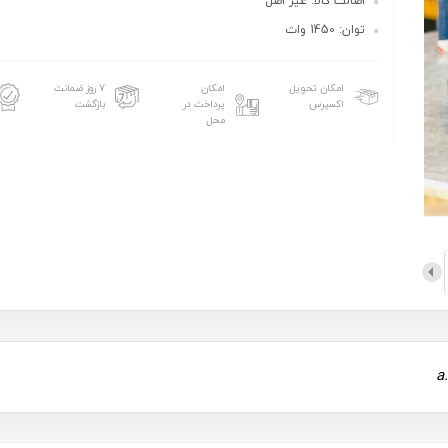
اصالت کالا: غیر اصل
توان: 1450 وات
امکان تحویل
امکان
۷ روز ضمانت
اکسپرس
پرداخت در
بازگشت
محل
a.