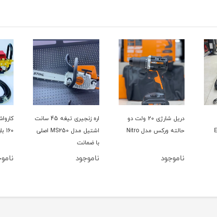
دریل شارژی 20 ولت دو
اره زنجیری تیغه 45 سانت
حالته ورکس مدل Nitro
اشتیل مدل MS250 اصلی
160 بار سینگل مدل YL100L
با ضمانت
ناموجود
ناموجود
ناموج