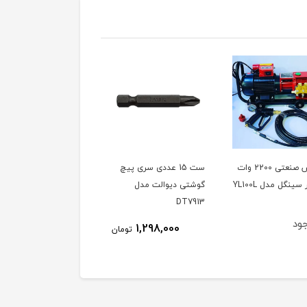
کارواش صنعتی 2200 وات
ست 15 عددی سری پیچ
دفع کننده حیوانات مدل
گوشتی دیوالت مدل
SONIK ساخت ترکیه،
DT7913
ویدئو تست پائین صفحه
ود
ناموجود
1,298,000
تومان