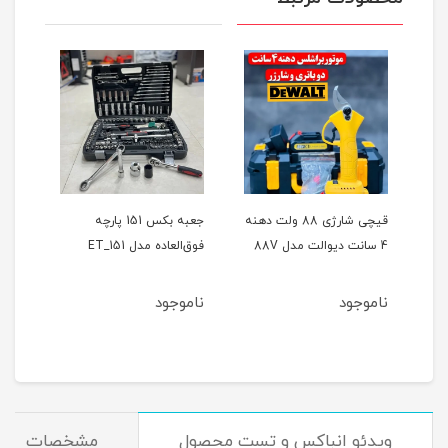
ر
قیچی شارژی 88 ولت دهنه
جعبه بکس 151 پارچه
4 سانت دیوالت مدل 88V
فوق‌العاده مدل ET_151
حالته
ناموجود
ناموجود
نام
ویدئو انباکس و تست محصول
مشخصات