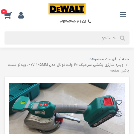
0
09304024651
خانه
فهرست محصولات
ویبره شارژی چکشی سرامیک 20 ولت توتال مدل 20V_125MM، ویدئو تست
پائین صفحه