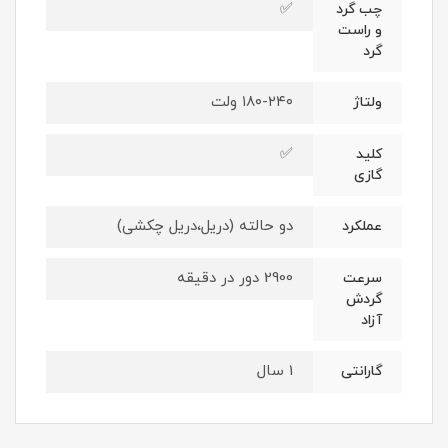
✅
چب گرد
و راست
گرد
۱۸۰-۲۴۰ ولت
ولتاژ
✅
کلید
گازی
دو حالته (دریل،دریل چکشی)
عملکرد
2900 دور در دقیقه
سرعت
گردش
آزاد
1 سال
گارانتی