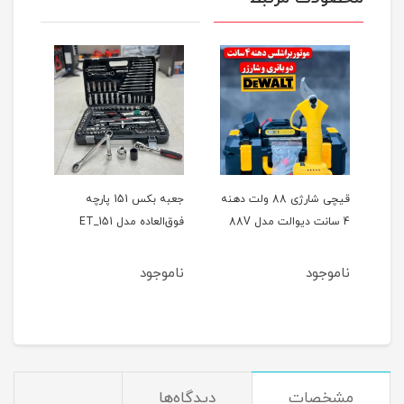
ر
قیچی شارژی 88 ولت دهنه
جعبه بکس 151 پارچه
4 سانت دیوالت مدل 88V
فوق‌العاده مدل ET_151
حالته
ناموجود
ناموجود
نام
مشخصات
دیدگاه‌ها