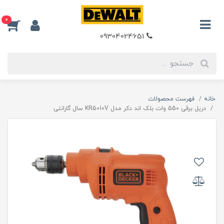
0
09304024651
خانه
فهرست محصولات
دریل برقی 550 وات بلک اند دکر مدل KR5010V سال گارانتی