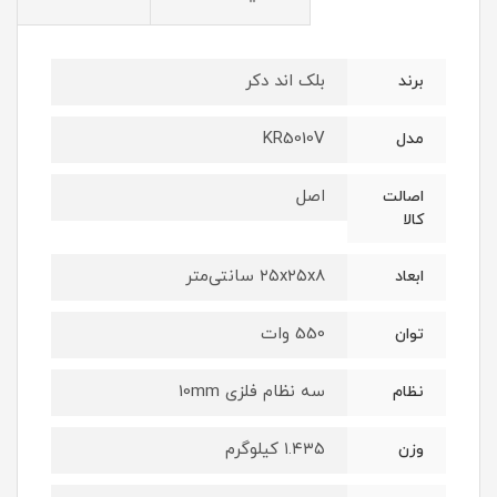
بلک اند دکر
برند
KR5010V
مدل
اصل
اصالت
کالا
۲۵x۲۵x۸ سانتی‌متر
ابعاد
550 وات
توان
سه نظام فلزی 10mm
نظام
۱.۴۳۵ کیلوگرم
وزن