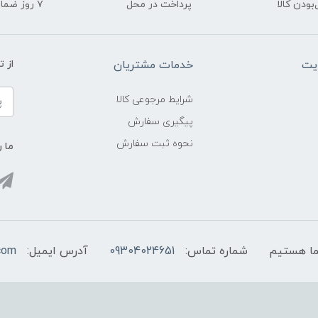
ودن کالا
پرداخت در محل
۷ روز ضمانت بازگشت
یت
خدمات مشتریان
از 
شرایط مرجوعی کالا
پیگیری سفارش
نحوه ثبت سفارش
ما ر
شماره تماس:
09304024651
آدرس ایمیل:
com