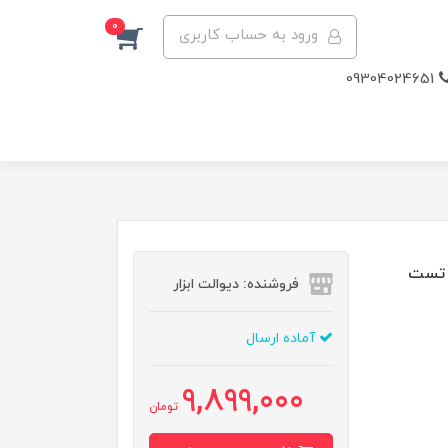
0
ورود به حساب کاربری
09304024651
ماکیتا مدل 780W،ویدئو تست
فروشنده: دیوالت ابزار
آماده ارسال
9,899,000
تومان