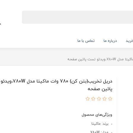
رید
درباره ما
تماس با ما
دریل تخریب(بتن کن) 780 وات 
پائین صفحه
ویژگی‌های محصول
برند: ماکیتا
مدل: 780W