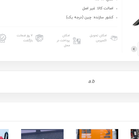
اصالت کالا: غیر اصل
کشور سازنده: چین (درجه یک)
امکان تحویل
امکان
۷ روز ضمانت
اکسپرس
پرداخت در
بازگشت
محل
a.b