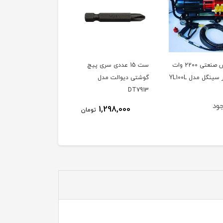
کارواش صنعتی 2200 وات
ست 15 عددی سری پیچ
دفع کننده حیوانات مدل
گوشتی دیوالت مدل
SONIK ساخت ترکیه،
DT7913
ویدئو تست پائین صفحه
ود
ناموجود
1,298,000
تومان