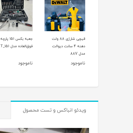
ل تخریب(بتن کن) چهار
قیچی شارژی 88 ولت
جعبه بکس 151 پارچه
کاره 800 وات CAT مدل
دهنه 4 سانت دیوالت
فوق‌العاده مدل ET_151
اصلی
مدل 88V
وجود
ناموجود
ناموجود
ویدئو انباکس و تست محصول