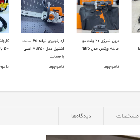
دریل شارژی 20 ولت دو
اره زنجیری تیغه 45 سانت
حالته ورکس مدل Nitro
اشتیل مدل MS250 اصلی
160 بار سینگل مدل YL100L
با ضمانت
ناموجود
ناموجود
ناموج
مشخصات
دیدگاه‌ها