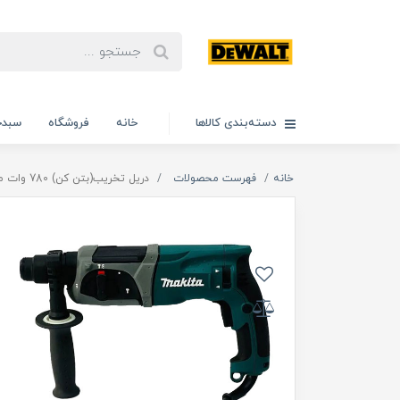
دسته‌بندی کالاها
خانه
فروشگاه
سبدخ
خانه
فهرست محصولات
دریل تخریب(بتن کن) 780 وات ماکیتا مدل 780W،ویدئو تست پائین صفحه