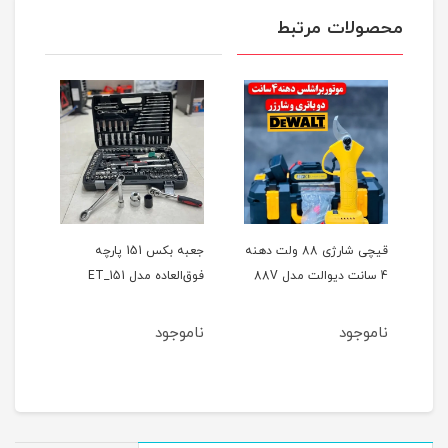
محصولات مرتبط
ر
قیچی شارژی 88 ولت دهنه
جعبه بکس 151 پارچه
4 سانت دیوالت مدل 88V
فوق‌العاده مدل ET_151
حالته
ناموجود
ناموجود
نام