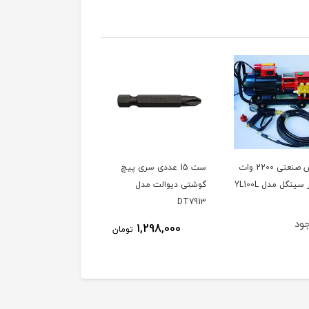
کارواش صنعتی 2200 وات
ست 15 عددی سری پیچ
دفع کننده حیوانات مدل
گوشتی دیوالت مدل
SONIK ساخت ترکیه،
DT7913
ویدئو تست پائین صفحه
ود
ناموجود
1,298,000
تومان