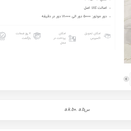
اصالت کالا: اصل
دور موتور: ۵۰۰۰ دور الی ۱۸۰۰۰ دور در دقیقه
امکان تحویل
امکان
۷ روز ضمانت
اکسپرس
پرداخت در
بازگشت
محل
سa.k.b0. a.b