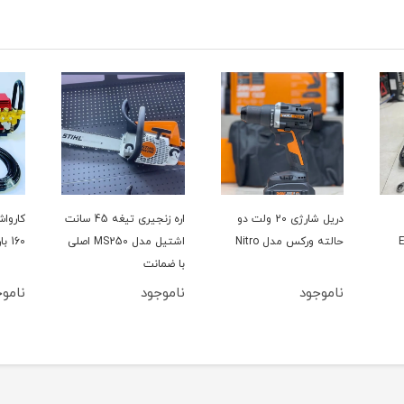
دریل شارژی 20 ولت دو
اره زنجیری تیغه 45 سانت
حالته ورکس مدل Nitro
اشتیل مدل MS250 اصلی
160 بار سینگل مدل YL100L
با ضمانت
ناموجود
ناموجود
ناموج