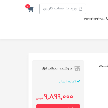
0
ورود به حساب کاربری
09304024651
دل 40K_20V، ویدئو تست
فروشنده: دیوالت ابزار
آماده ارسال
9,899,000
تومان