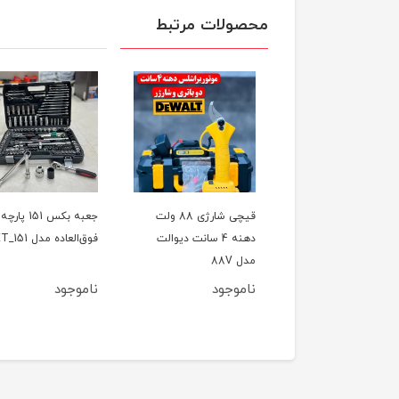
محصولات مرتبط
ل تخریب(بتن کن) چهار
قیچی شارژی 88 ولت
جعبه بکس 151 پارچه
کاره 800 وات CAT مدل
دهنه 4 سانت دیوالت
فوق‌العاده مدل ET_151
اصلی
مدل 88V
وجود
ناموجود
ناموجود