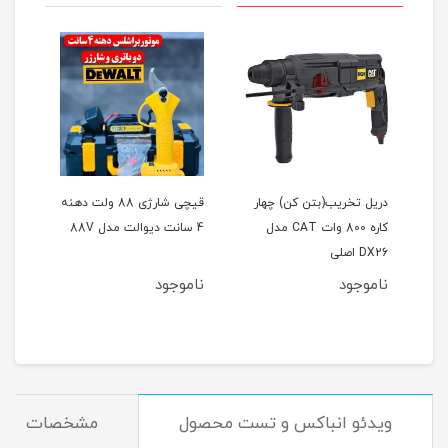
یت
دریل تخریب(بتن کن) چهار
قیچی شارژی 88 ولت دهنه
کاره 800 وات CAT مدل
4 سانت دیوالت مدل 88V
فوق‌ال
DX26 اصلی
ناموجود
ناموجود
نام
مان
ویدئو انباکس و تست محصول
مشخصات