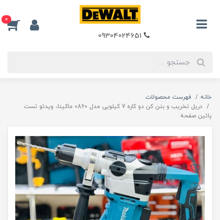
0
09304024651
خانه
فهرست محصولات
دریل تخریب و بتن کن دو کاره 7 کیلویی مدل 0860 ماکیتا، ویدئو تست
پائین صفحه