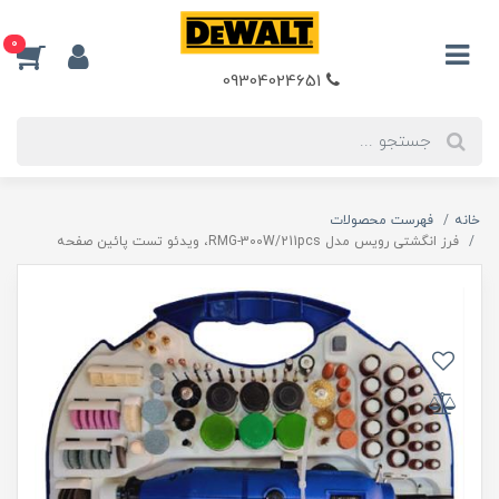
0
09304024651
خانه
فهرست محصولات
فرز انگشتی رویس مدل RMG-300W/211pcs، ویدئو تست پائین صفحه