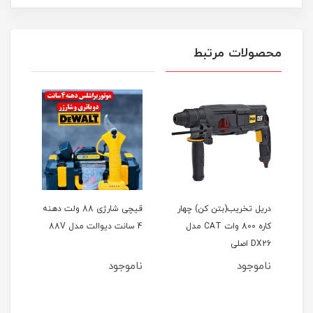
محصولات مرتبط
یت
دریل تخریب(بتن کن) چهار
قیچی شارژی 88 ولت دهنه
کاره 800 وات CAT مدل
4 سانت دیوالت مدل 88V
فوق‌ال
DX26 اصلی
ناموجود
ناموجود
نام
مان