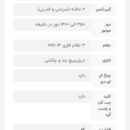
2 حالته (سرعتی و قدرتی)
گیربکس
350 الی 1300 دور در دقیقه
دور
موتور
3 نظام فلزی 13 mm
نظام
دریل،پیچ بند و چکشی
کارای
دارد
چراغ ال
ای دی
دارد
کلید
چب گرد
و راست
گرد
✔️
قابلیت