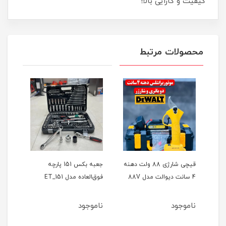
کیفیت و کارایی بالا!
محصولات مرتبط
ر
قیچی شارژی 88 ولت دهنه
جعبه بکس 151 پارچه
4 سانت دیوالت مدل 88V
فوق‌العاده مدل ET_151
حالته
ناموجود
ناموجود
نام