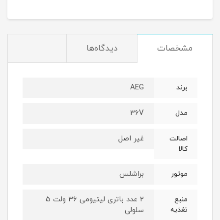
مشخصات
دیدگاه‌ها
AEG
برند
36V
مدل
غیر اصل
اصالت
کالا
براشلس
موتور
2 عدد باتری لیتیومی 36 ولت 5
منبع
تغذیه
سلولی