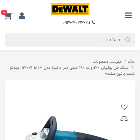
0
09304024651
خانه
فهرست محصولات
سنگ فرز پولیش 1200وات 180 میلی متر ماکیتا مدل 1200W_180M، ویدئو
تست پائین صفحه