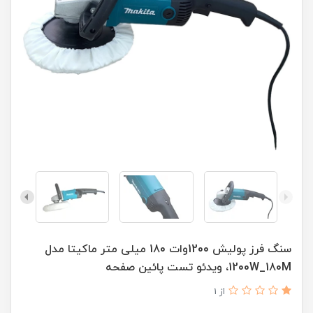
سنگ فرز پولیش 1200وات 180 میلی متر ماکیتا مدل
1200W_180M، ویدئو تست پائین صفحه
از 1