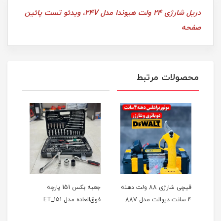
دریل شارژی 24 ولت هیوندا مدل 24V، ویدئو تست پائین
صفحه
محصولات مرتبط
ر
قیچی شارژی 88 ولت دهنه
جعبه بکس 151 پارچه
4 سانت دیوالت مدل 88V
فوق‌العاده مدل ET_151
حالته