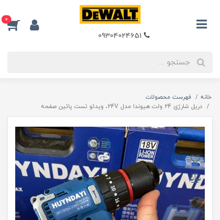
0
09304024651
خانه
فهرست محصولات
دریل شارژی 24 ولت هیوندا مدل 24V، ویدئو تست پائین صفحه