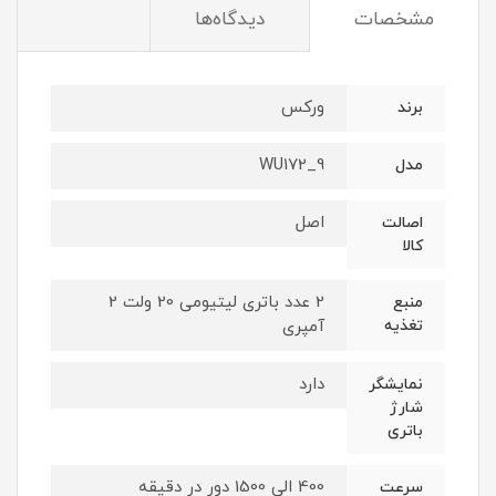
مشخصات
دیدگاه‌ها
ورکس
برند
WU172_9
مدل
اصل
اصالت
کالا
2 عدد باتری لیتیومی 20 ولت 2
منبع
تغذیه
آمپری
دارد
نمایشگر
شارژ
باتری
400 الی 1500 دور در دقیقه
سرعت