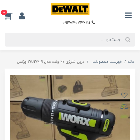
0
09304024651
خانه
فهرست محصولات
دریل شارژی 20 ولت مدل WU172_9 ورکس