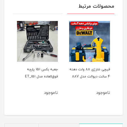
محصولات مرتبط
ر
قیچی شارژی 88 ولت دهنه
جعبه بکس 151 پارچه
4 سانت دیوالت مدل 88V
فوق‌العاده مدل ET_151
حالته
ناموجود
ناموجود
نام