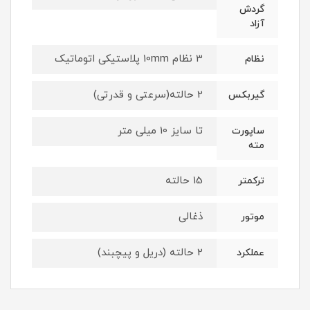
گردش
آزاد
3 نظام 10mm پلاستیکی اتوماتیک
نظام
2 حالته(سرعتی و قدرتی)
گیربکس
تا سایز 10 میلی متر
ساپورت
مته
15 حالته
ترکمتر
ذغالی
موتور
2 حالته (دریل و پیچبند)
عملکرد