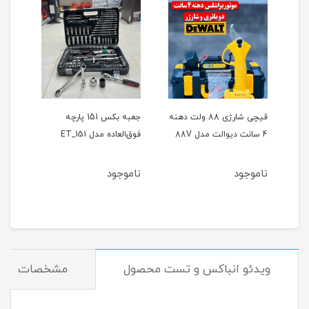
ر
قیچی شارژی 88 ولت دهنه
جعبه بکس 151 پارچه
4 سانت دیوالت مدل 88V
فوق‌العاده مدل ET_151
حالته
ناموجود
ناموجود
نام
ویدئو انباکس و تست محصول
مشخصات