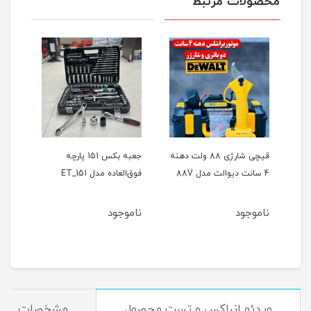
محصولات مرتبط
ر
قیچی شارژی 88 ولت دهنه
جعبه بکس 151 پارچه
4 سانت دیوالت مدل 88V
فوق‌العاده مدل ET_151
حالته
ناموجود
ناموجود
نام
ویدئو انباکس و تست محصول
مشخصات