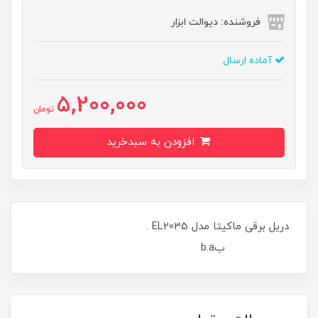
فروشنده: دیوالت ابزار
آماده ارسال
5,200,000
تومان
افزودن به سبدخرید
دریل برقی ماکیتا مدل EL2035 .
بb.a