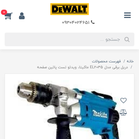
0
09304024651
خانه
فهرست محصولات
دریل برقی مدل EL2035 ماکیتا، ویدئو تست پائین صفحه