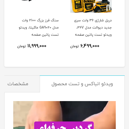
وتون
دریل شارژی 36 ولت سری
سنگ فرز بزرگ 2100 وات
جدید دیوالت مدل ۳۶V،
مدل GA9020 ماکیتا، ویدئو
هیوندا 0
ویدئو تست پائین صفحه
تست پائین صفحه
نام
11,999,000
6,499,000
تومان
تومان
ویدئو انباکس و تست محصول
مشخصات