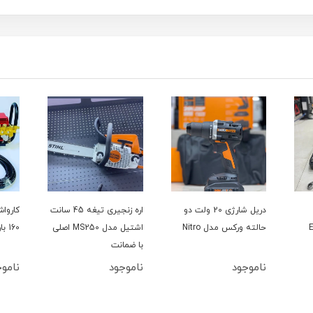
دریل شارژی 20 ولت دو
اره زنجیری تیغه 45 سانت
حالته ورکس مدل Nitro
اشتیل مدل MS250 اصلی
160 بار سینگل مدل YL100L
با ضمانت
ناموجود
ناموجود
ناموج