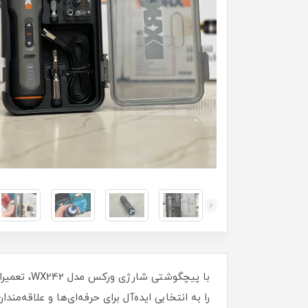
با پیچگوش
را به انتخابی ایده‌آل برای حرفه‌ای‌ها و علاقه‌مندان به DIY تبدیل کرده است. کیفیت اصلی، ویدئو تست در پائین صفحه را از