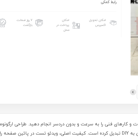
رابط کمکی
امکان تحویل
امکان
۷ روز ضمانت
اکسپرس
پرداخت در
بازگشت
محل
تی شارژی ورکس مدل WX242، تعمیرات و کارهای فنی را به سرعت و بدون دردسر انجام دهید. طراح
 دست ندهید!