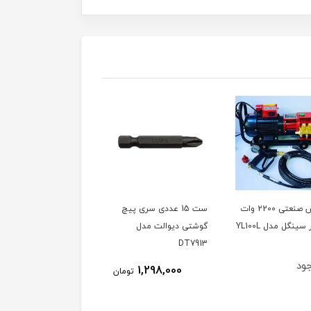
کارواش صنعتی 2200 وات
ست 15 عددی سری پیچ
دفع کننده حیوانات مدل
گوشتی دیوالت مدل
SONIK ساخت ترکیه،
DT7913
ویدئو تست پائین صفحه
ود
ناموجود
1,298,000
تومان