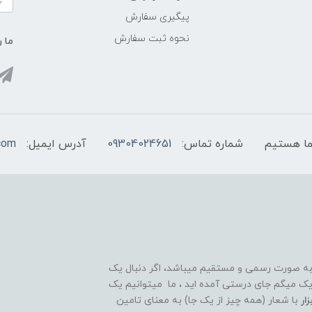
پیگیری سفارش
نحوه ثبت سفارش
ما ر
شماره تماس:
09304024651
آدرس ایمیل:
com
 به صورت رسمی و مستقیم میباشد، اگر دنبال یک
قوی و ۲۴ ساعته هستید تبریک میگم جای درستی آمده اید ، ما میتوانیم یک
ار
با شعار (همه چیز از یک جا) به معنای تامین