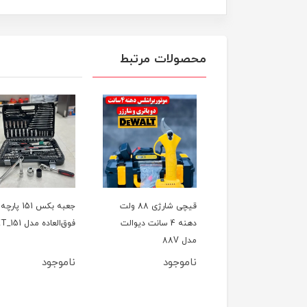
محصولات مرتبط
ل تخریب(بتن کن) چهار
قیچی شارژی 88 ولت
جعبه بکس 151 پارچه
کاره 800 وات CAT مدل
دهنه 4 سانت دیوالت
فوق‌العاده مدل ET_151
اصلی
مدل 88V
وجود
ناموجود
ناموجود