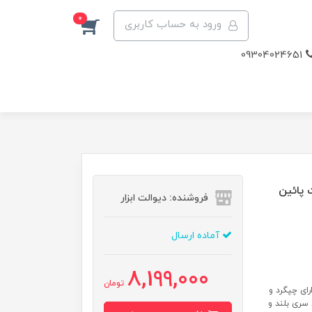
0
ورود به حساب کاربری
09304024651
یدئو تست پائین
فروشنده: دیوالت ابزار
آماده ارسال
8,199,000
تومان
۴ ولت ترکمتر دار دارای چپگرد و
 سری بلند و