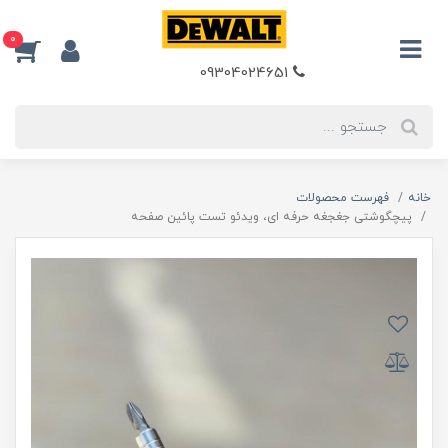
0
09304024651
خانه
فهرست محصولات
پیچگوشتی جغجغه حرفه ای، ویدئو تست پائین صفحه