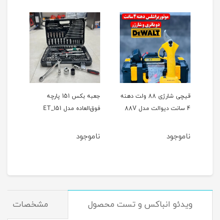
ر
قیچی شارژی 88 ولت دهنه
جعبه بکس 151 پارچه
4 سانت دیوالت مدل 88V
فوق‌العاده مدل ET_151
حالته
ناموجود
ناموجود
نام
ویدئو انباکس و تست محصول
مشخصات