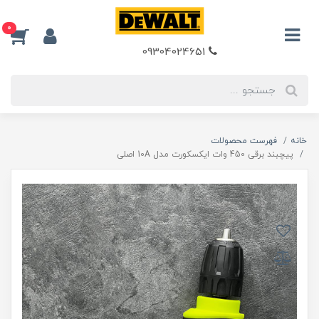
0
09304024651
خانه
فهرست محصولات
پیچبند برقی 450 وات ایکسکورت مدل 10A اصلی