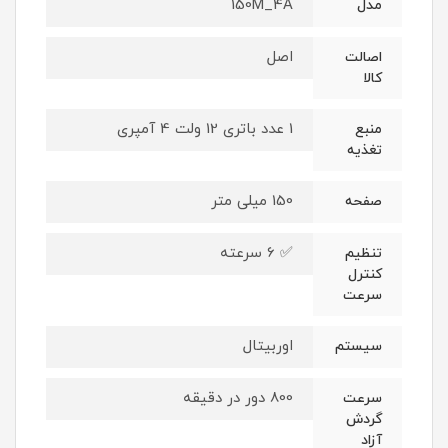
150M_4A
مدل
اصل
اصالت
کالا
1 عدد باتری 12 ولت 4 آمپری
منبع
تغذیه
150 میلی متر
صفحه
✅ 6 سرعته
تنظیم
کنترل
سرعت
اوربیتال
سیستم
800 دور در دقیقه
سرعت
گردش
آزاد