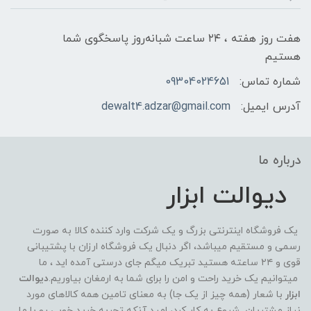
هفت روز هفته ، ۲۴ ساعت شبانه‌روز پاسخگوی شما
هستیم
شماره تماس:
09304024651
آدرس ایمیل:
dewalt4.adzar@gmail.com
درباره ما
دیوالت ابزار
یک فروشگاه اینترنتی بزرگ و یک شرکت وارد کننده کالا به صورت
رسمی و مستقیم میباشد، اگر دنبال یک فروشگاه ارزان با پشتیبانی
قوی و ۲۴ ساعته هستید تبریک میگم جای درستی آمده اید ، ما
میتوانیم یک خرید راحت و امن را برای شما به ارمغان بیاوریم.
دیوالت
ابزار
با شعار (همه چیز از یک جا) به معنای تامین همه کالاهای مورد
نیاز مشتریان شروع به کار کرد، امید آنکه تجربه خرید خوبی رو با ما