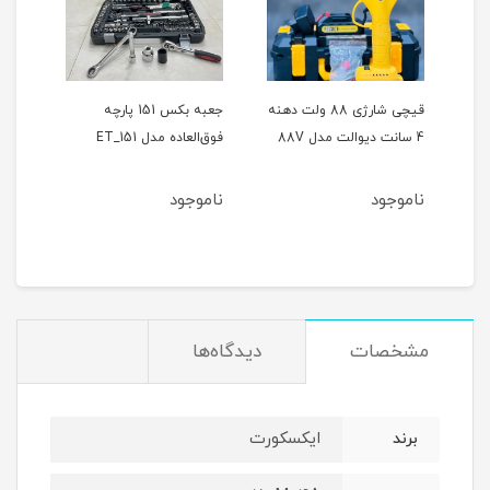
ر
قیچی شارژی 88 ولت دهنه
جعبه بکس 151 پارچه
4 سانت دیوالت مدل 88V
فوق‌العاده مدل ET_151
حالته
ناموجود
ناموجود
نام
مشخصات
دیدگاه‌ها
ایکسکورت
برند