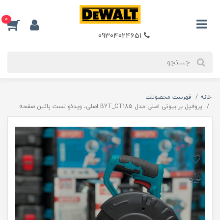
0
09304024651
خانه
فهرست محصولات
پروفیل بر بیوتی اصلی مدل BYT_CT185 اصلی، ویدئو تست پائین صفحه