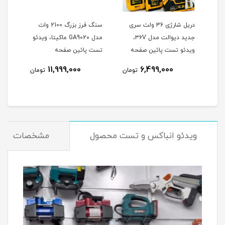
وتون
دریل شارژی 36 ولت سری
سنگ فرز بزرگ 2100 وات
جدید دیوالت مدل ۳۶V،
مدل GA9020 ماکیتا، ویدئو
هیوندا 0
ویدئو تست پائین صفحه
تست پائین صفحه
نام
11,999,000
6,499,000
تومان
تومان
ویدئو انباکس و تست محصول
مشخصات