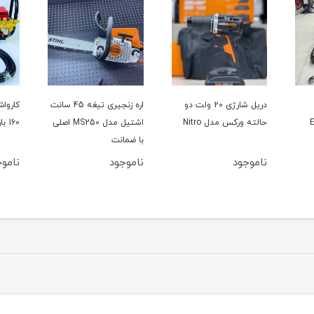
دریل شارژی 20 ولت دو
اره زنجیری تیغه 45 سانت
حالته ورکس مدل Nitro
اشتیل مدل MS250 اصلی
160 بار سینگل مدل YL100L
با ضمانت
ناموجود
ناموجود
ناموج