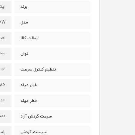
ایک
برند
00W
مدل
اصل
اصالت کالا
1600 و
توان
✅
تنظیم کنترل سرعت
85 سانتی متر
طول میله
14 میلی متر
قطر میله
800 دور در دق
سرعت گردش آزاد
راس
سیستم گردش