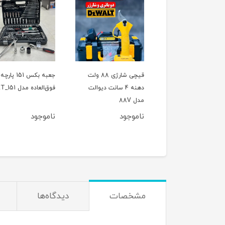
ل تخریب(بتن کن) چهار
قیچی شارژی 88 ولت
جعبه بکس 151 پارچه
کاره 800 وات CAT مدل
دهنه 4 سانت دیوالت
فوق‌العاده مدل ET_151
اصلی
مدل 88V
وجود
ناموجود
ناموجود
مشخصات
دیدگاه‌ها