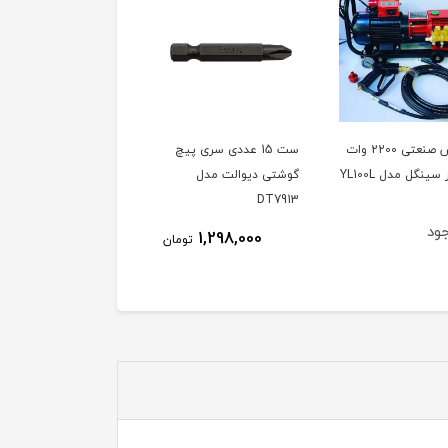
کارواش صنعتی 2200 وات
ست 15 عددی سری پیچ
دفع کننده حیوانات مدل
گوشتی دیوالت مدل
SONIK ساخت ترکیه،
DT7913
ویدئو تست پائین صفحه
ود
ناموجود
1,298,000
تومان