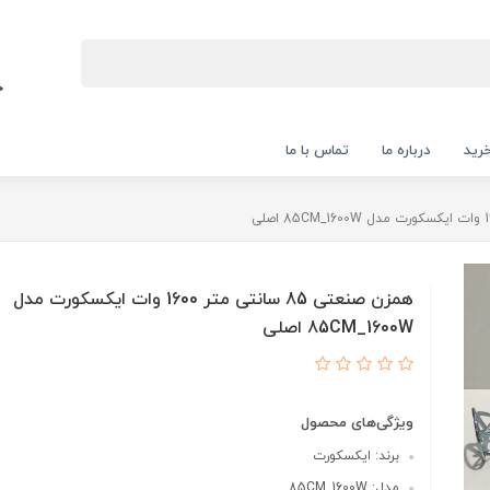
رید
درباره ما
تماس با ما
همزن صنعتی 85 سانتی متر 1600 وات ایکسکورت مدل
85CM_1600W اصلی
ویژگی‌های محصول
برند: ایکسکورت
مدل: 85CM_1600W