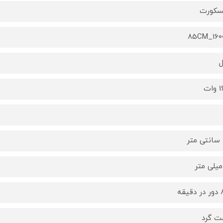
سکورت
85CM_16
ات
یقه
ت گرد