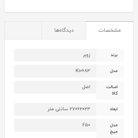
مشخصات
دیدگاه‌ها
زوبر
برند
K10683
مدل
اصل
اصالت
کالا
23×62×27 سانتی متر
ابعاد
F50
مدل
میخ