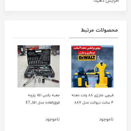
افزایش دهید!
محصولات مرتبط
ر
قیچی شارژی 88 ولت دهنه
جعبه بکس 151 پارچه
4 سانت دیوالت مدل 88V
فوق‌العاده مدل ET_151
حالته
ناموجود
ناموجود
نام