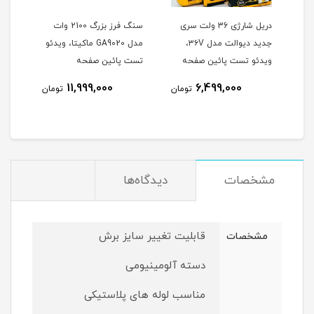
وتون
دریل شارژی 36 ولت سری
سنگ فرز بزرگ 2100 وات
جدید دیوالت مدل ۳۶V،
مدل GA9020 ماکیتا، ویدئو
هیوندا 0
ویدئو تست پائین صفحه
تست پائین صفحه
نام
11,999,000
6,499,000
تومان
تومان
مشخصات
دیدگاه‌ها
قابلیت تغییر سایز برش
مشخصات
دسته آلومینیومی
مناسب لوله های پلاستیکی