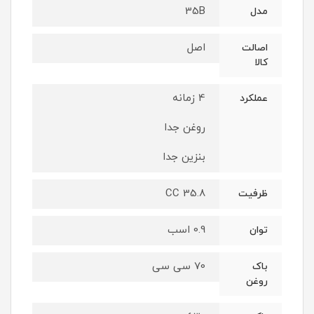
35B
مدل
اصل
اصالت
کالا
4 زمانه
عملکرد
روغن جدا
بنزین جدا
35.8 CC
ظرفیت
0.9 اسب
توان
70 سی سی
باک
روغن