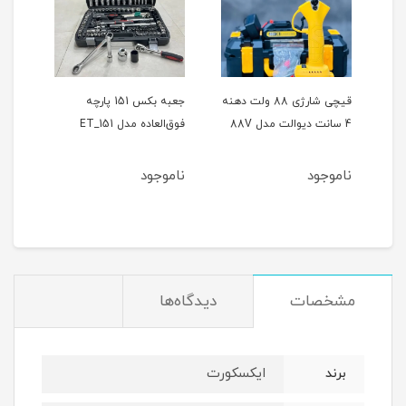
ر
قیچی شارژی 88 ولت دهنه
جعبه بکس 151 پارچه
4 سانت دیوالت مدل 88V
فوق‌العاده مدل ET_151
حالته
ناموجود
ناموجود
نام
مشخصات
دیدگاه‌ها
ایکسکورت
برند