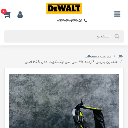
0
09304024651
خانه
فهرست محصولات
علف زن بنزینی 4 زمانه 35 سی سی ایکسکورت مدل 35B اصلی