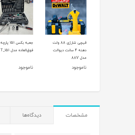
ل تخریب(بتن کن) چهار
قیچی شارژی 88 ولت
جعبه بکس 151 پارچه
کاره 800 وات CAT مدل
دهنه 4 سانت دیوالت
فوق‌العاده مدل ET_151
اصلی
مدل 88V
وجود
ناموجود
ناموجود
مشخصات
دیدگاه‌ها