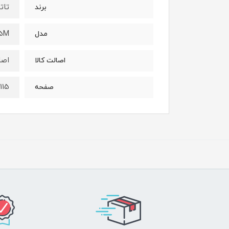
تات
برند
15M
مدل
اصل
اصالت کالا
115 میل
صفحه