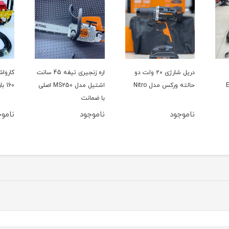
دریل شارژی 20 ولت دو
اره زنجیری تیغه 45 سانت
حالته ورکس مدل Nitro
اشتیل مدل MS250 اصلی
160 بار سینگل مدل YL100L
با ضمانت
ناموجود
ناموجود
ناموج