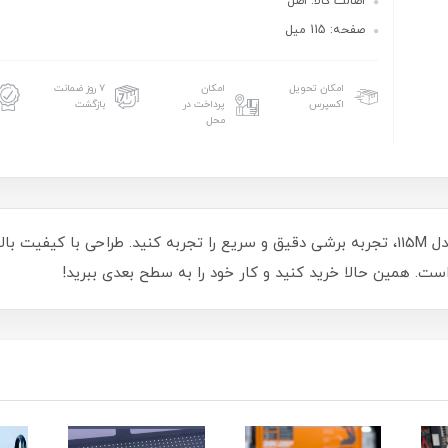
اصالت کالا: اصل
صفحه: 115 میل
امکان تحویل
امکان
۷ روز ضمانت
اکسپرس
پرداخت در
بازگشت
محل
با صفحه برش چوب ۱۱۵ میلی‌متری تاتا آگریکو مدل 115M، تجربه برشی دقیق و سریع را تجربه کنید. 
ه است. همین حالا خرید کنید و کار خود را به سطح بعدی ببرید!