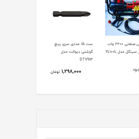
کارواش صنعتی 2200 وات
ست 15 عددی سری پیچ
دفع کننده حیوانات مدل
گوشتی دیوالت مدل
SONIK ساخت ترکیه،
DT7913
ویدئو تست پائین صفحه
ود
ناموجود
1,298,000
تومان