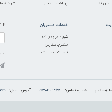
ودن کالا
پرداخت در محل
۷ روز ضمانت بازگشت
یت
خدمات مشتریان
از 
شرایط مرجوعی کالا
پیگیری سفارش
نحوه ثبت سفارش
ما ر
شماره تماس:
09304024651
آدرس ایمیل:
com