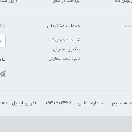
ودن کالا
پرداخت در محل
۷ روز ضمانت بازگشت
یت
خدمات مشتریان
از 
شرایط مرجوعی کالا
پیگیری سفارش
نحوه ثبت سفارش
ما ر
شماره تماس:
09304024651
آدرس ایمیل:
com