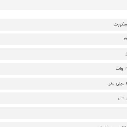
سکورت
1
ات
تر
بیتال