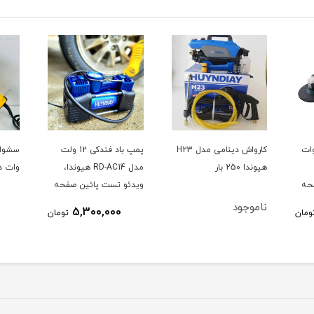
ز بزرگ 2100 وات
کارواش دینامی مدل H23
پمپ باد فندکی 12 ولت
هیوندا 250 بار
مدل RD-AC14 هیوندا،
وات د
حه
ویدئو تست پائین صفحه
ناموجود
5,300,000
ومان
تومان