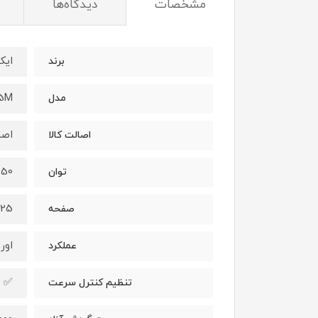
مشخصات
دیدگاه‌ها
ایک
برند
25M
مدل
اصل
اصالت کالا
350 و
توان
125 میلی م
صفحه
اور
عملکرد
✅
تنظیم کنترل سرعت