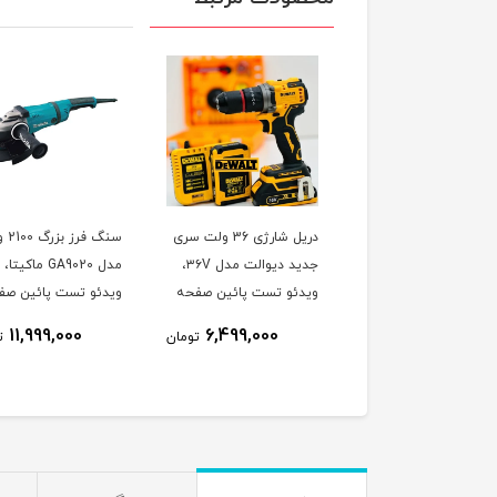
بکس شارژی 1250 نیوتون
دریل شارژی 36 ولت سری
سنگ فر
مدل 2100N دیوالت سایز
جدید دیوالت مدل ۳۶V،
مدل GA9020 ماکیتا،
3.4، ویدئو تست پائین
ویدئو تست پائین صفحه
ویدئو تست پائین صف
حه
وجود
11,999,000
6,499,000
تومان
ت