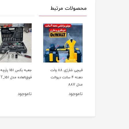
محصولات مرتبط
ل تخریب(بتن کن) چهار
قیچی شارژی 88 ولت
جعبه بکس 151 پارچه
کاره 800 وات CAT مدل
دهنه 4 سانت دیوالت
فوق‌العاده مدل ET_151
اصلی
مدل 88V
وجود
ناموجود
ناموجود