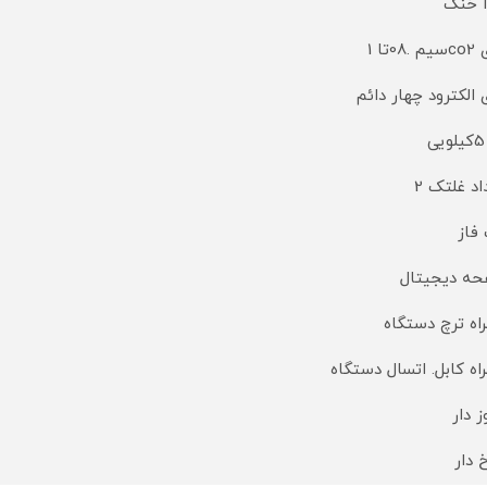
 خنک
.08تا 1
ی الکترود چهار دائم
ی
اد غلتک 2
فاز
ه دیجیتال
اه ترچ دستگاه
اه کابل. اتسال دستگاه
ز دار
 دار