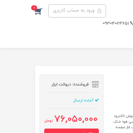
0
ورود به حساب کاربری
09304024651
فروشنده: دیوالت ابزار
آماده ارسال
76,050,000
برند؛ ایکسکورت مدل‌؛ 275PRO اصالت کالا؛ اصل جوشCO2 جوش الکترود
تومان
سی هوا خنک
 1 برای الکترود چهار دائم رل 5کیلویی تعداد غلتک 2 تک فاز صفحه