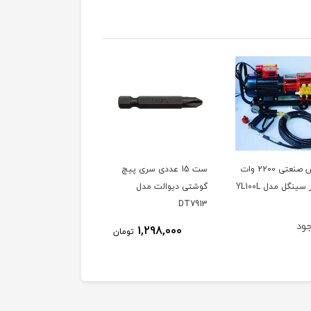
کارواش صنعتی 2200 وات
ست 15 عددی سری پیچ
دفع کننده حیوانات مدل
گوشتی دیوالت مدل
SONIK ساخت ترکیه،
DT7913
ویدئو تست پائین صفحه
ود
ناموجود
1,298,000
تومان