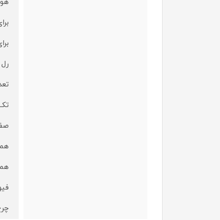
هوا
برای co2سیم 
برا
رل 5کیلوی
تعد
تک 
صفح
همر
همر
فیو
چرخ