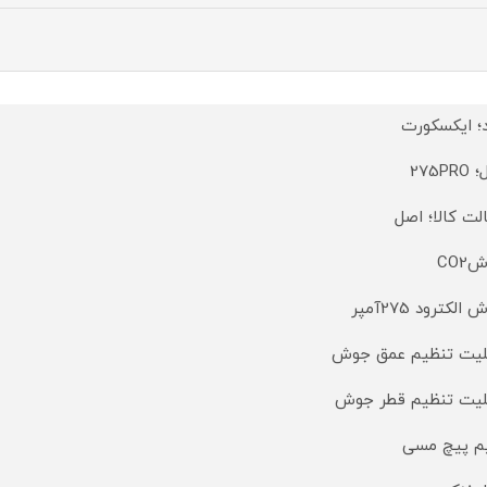
د؛ ایکسکورت
275PR
لت کالا؛ اصل
CO2
الکترود 275آمپر
لیت تنظیم عمق جوش
لیت تنظیم قطر جوش
 پیچ مسی