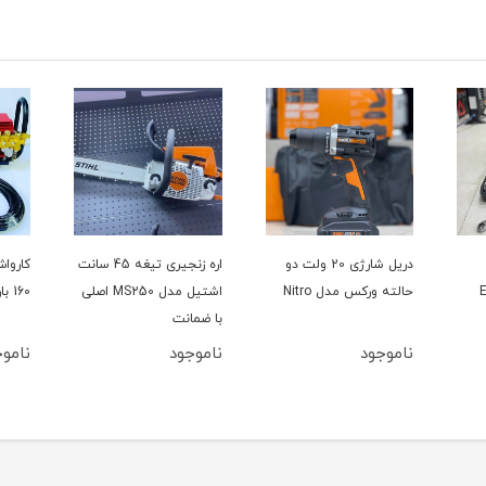
دریل شارژی 20 ولت دو
اره زنجیری تیغه 45 سانت
حالته ورکس مدل Nitro
اشتیل مدل MS250 اصلی
160 بار سینگل مدل YL100L
با ضمانت
ناموجود
ناموجود
ناموج