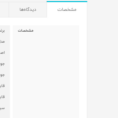
مشخصات
دیدگاه‌ها
برن
مشخصات
مدل‌؛ O
اصا
جوش
جوش 
قاب
قاب
سیم