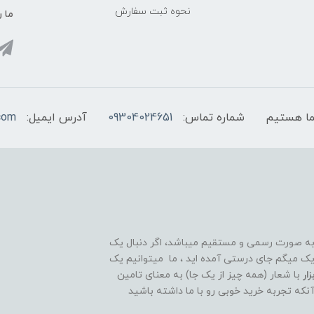
نحوه ثبت سفارش
ما ر
شماره تماس:
09304024651
آدرس ایمیل:
com
 به صورت رسمی و مستقیم میباشد، اگر دنبال یک
قوی و ۲۴ ساعته هستید تبریک میگم جای درستی آمده اید ، ما میتوانیم یک
ار
با شعار (همه چیز از یک جا) به معنای تامین
آنکه تجربه خرید خوبی رو با ما داشته باشید