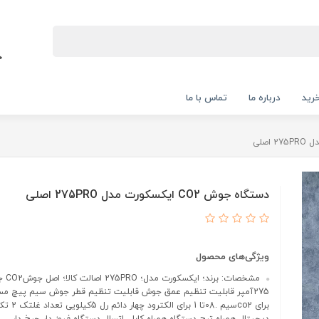
رید
درباره ما
تماس با ما
دستگاه جوش CO2 ایکسکورت مدل 275PRO اصلی
ویژگی‌های محصول
مشخصات: 
275آمپر قابلیت تنظیم عمق جوش قابلیت تنظیم قطر جوش سیم پیچ م
برای co2سیم .08تا