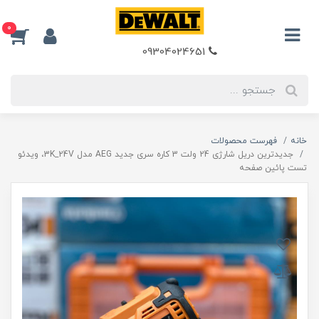
0
09304024651
خانه
فهرست محصولات
جدیدترین دریل شارژی 24 ولت 3 کاره سری جدید AEG مدل 3K_24V، ویدئو
تست پائین صفحه