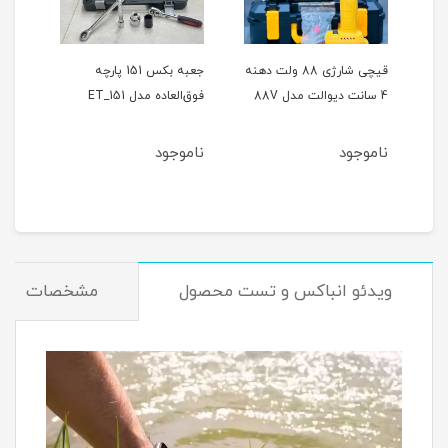
ر
قیچی شارژی 88 ولت دهنه
جعبه بکس 151 پارچه
4 سانت دیوالت مدل 88V
فوق‌العاده مدل ET_151
حالته
ناموجود
ناموجود
نام
ویدئو انباکس و تست محصول
مشخصات